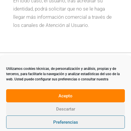
En todo caso, el usuario, tras acreditar su
identidad, podrá solicitar que no se le haga
llegar más información comercial a través de
los canales de Atención al Usuario.
Aviso legal
|
Política de privacidad
|
Política de cookies UE
Utilizamos cookies técnicas, de personalización y análisis, propias y de
terceros, para facilitarle la navegación y analizar estadísticas del uso de la
web. Usted puede configurar sus preferencias o consultar nuestra
Acepto
© Butgas José Jover S.L.
2026
| Distribuidor Repsol 30007 –
Descartar
Alcantarilla, Murcia
Agencia de Envasado de Gas Repsol | Servicio Gas Repsol
Preferencias
968 80 07 43 pedidos@butgasenergia.com